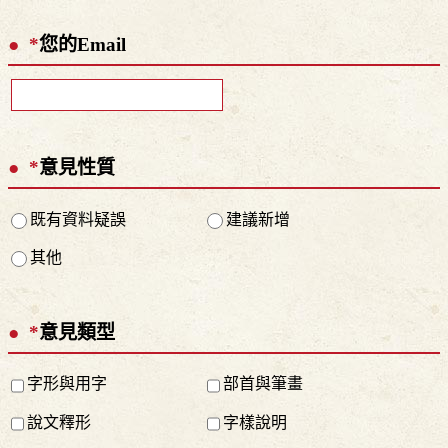
*
您的Email
*
意見性質
既有資料疑誤
建議新增
其他
*
意見類型
字形與用字
部首與筆畫
說文釋形
字樣說明