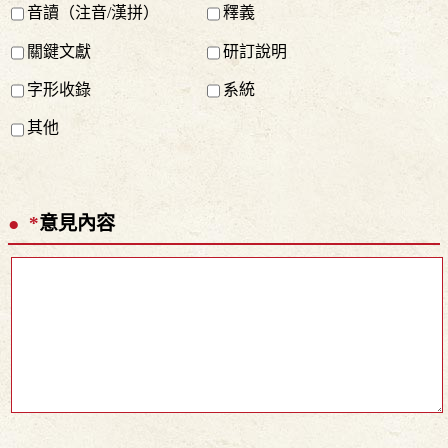
音讀（注音/漢拼）
釋義
關鍵文獻
研訂說明
字形收錄
系統
其他
*
意見內容