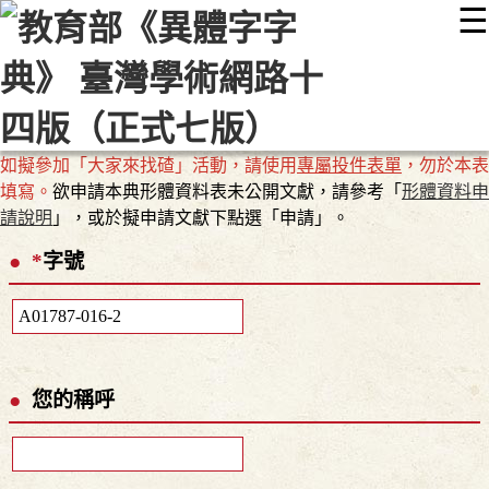
☰
:::
最新消息
常見問題
編輯說明
字典附錄
使用說明
顯示模式
網站導覽
EN
如擬參加「大家來找碴」活動，請使用
專屬投件表單
，勿於本表
填寫。
欲申請本典形體資料表未公開文獻，請參考「
形體資料申
請說明
」，或於擬申請文獻下點選「申請」。
*
字號
您的稱呼