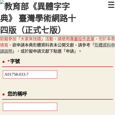
☰
:::
最新消息
常見問題
編輯說明
字典附錄
使用說明
顯示模式
網站導覽
EN
如擬參加「大家來找碴」活動，請使用
專屬投件表單
，勿於本表
填寫。
欲申請本典形體資料表未公開文獻，請參考「
形體資料申
請說明
」，或於擬申請文獻下點選「申請」。
*
字號
您的稱呼