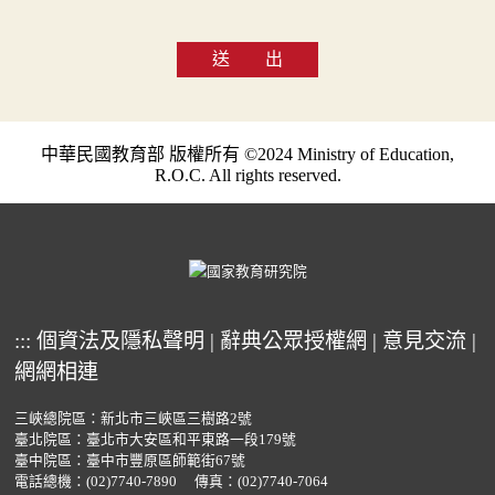
送 出
中華民國教育部 版權所有 ©2024 Ministry of Education,
R.O.C. All rights reserved.
:::
個資法及隱私聲明
|
辭典公眾授權網
|
意見交流
|
網網相連
三峽總院區：新北市三峽區三樹路2號
臺北院區：臺北市大安區和平東路一段179號
臺中院區：臺中市豐原區師範街67號
電話總機：
(02)7740-7890
傳真：(02)7740-7064