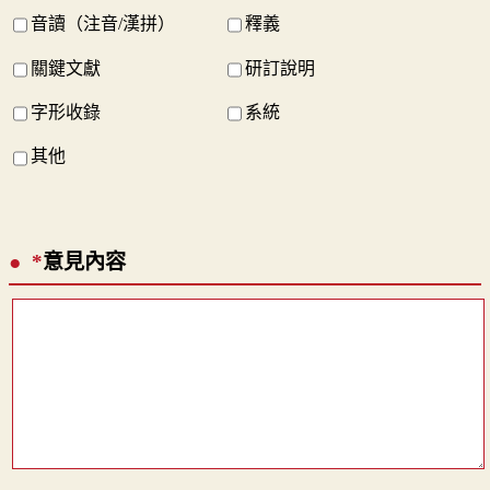
音讀（注音/漢拼）
釋義
關鍵文獻
研訂說明
字形收錄
系統
其他
*
意見內容