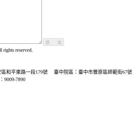
送 出
ghts reserved.
區和平東路一段179號
臺中院區：臺中市豐原區師範街67號
P：9009-7890