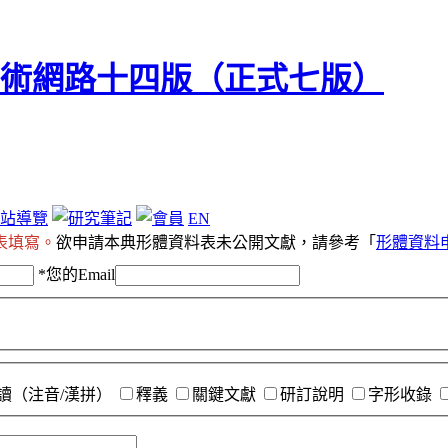
站導覽
EN
表填寫。
欲申請本典形體資料表未公開文獻，請參考「
形體資料
*
您的Email
讀（注音/漢拼）
釋義
關鍵文獻
研訂說明
字形收錄