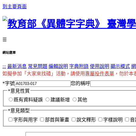
到主要頁面
☰
網站選單
:::
最新消息
常見問題
編輯說明
字典附錄
使用說明
顯示模式
網
如擬參加「大家來找碴」活動，請使用
專屬投件表單
，勿於本
*
字號
您的稱呼
*
意見性質
既有資料疑誤
建議新增
其他
*
意見類型
字形與用字
部首與筆畫
說文釋形
字樣說明
音