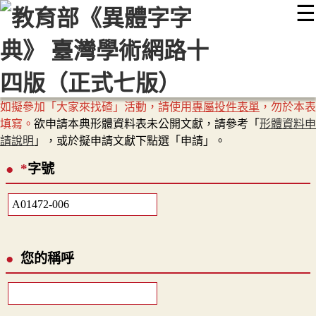
☰
:::
最新消息
常見問題
編輯說明
字典附錄
使用說明
顯示模式
網站導覽
EN
如擬參加「大家來找碴」活動，請使用
專屬投件表單
，勿於本表
填寫。
欲申請本典形體資料表未公開文獻，請參考「
形體資料申
請說明
」，或於擬申請文獻下點選「申請」。
*
字號
您的稱呼