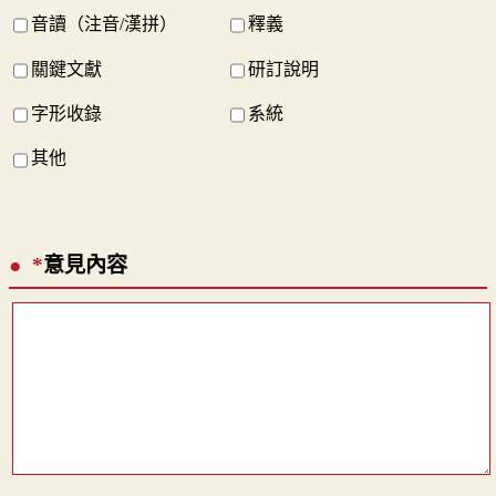
音讀（注音/漢拼）
釋義
關鍵文獻
研訂說明
字形收錄
系統
其他
*
意見內容