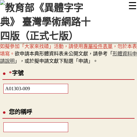
☰
:::
最新消息
常見問題
編輯說明
字典附錄
使用說明
顯示模式
網站導覽
EN
如擬參加「大家來找碴」活動，請使用
專屬投件表單
，勿於本表
填寫。
欲申請本典形體資料表未公開文獻，請參考「
形體資料申
請說明
」，或於擬申請文獻下點選「申請」。
*
字號
您的稱呼