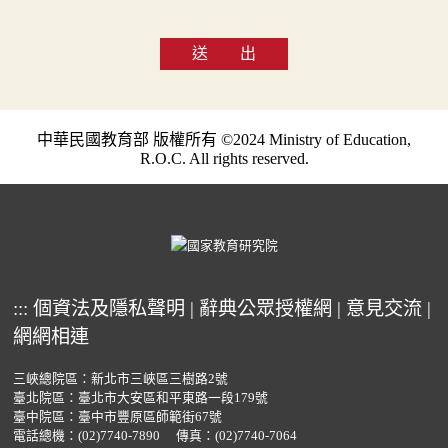
送 出
中華民國教育部 版權所有 ©2024 Ministry of Education,
R.O.C. All rights reserved.
:::
個資法及隱私聲明
|
辭典公眾授權網
|
意見交流
|
網網相連
三峽總院區：新北市三峽區三樹路2號
臺北院區：臺北市大安區和平東路一段179號
臺中院區：臺中市豐原區師範街67號
電話總機：
(02)7740-7890
傳真：(02)7740-7064