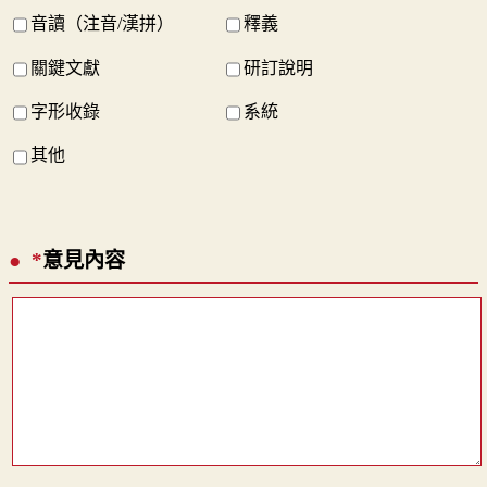
音讀（注音/漢拼）
釋義
關鍵文獻
研訂說明
字形收錄
系統
其他
*
意見內容