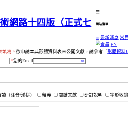
☰
網站選單
:::
最新消息
常
EN
表填寫。
欲申請本典形體資料表未公開文獻，請參考「
形體資料
*
您的Email
音讀（注音/漢拼）
釋義
關鍵文獻
研訂說明
字形收