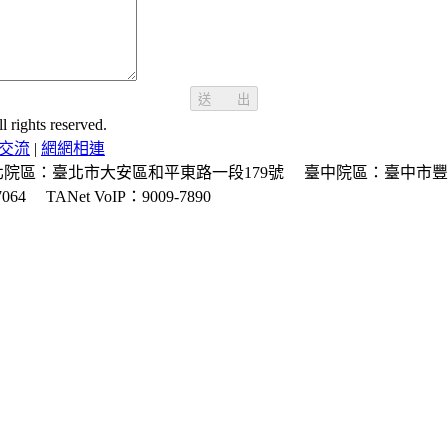
送 出
ghts reserved.
交流
|
網網相連
北院區：臺北市大安區和平東路一段179號
臺中院區：臺中市豐
064
TANet VoIP：9009-7890