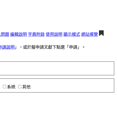
見問題
編輯說明
字典附錄
使用說明
顯示模式
網站導覽
申請說明
」，或於擬申請文獻下點選「申請」。
錄
系統
其他