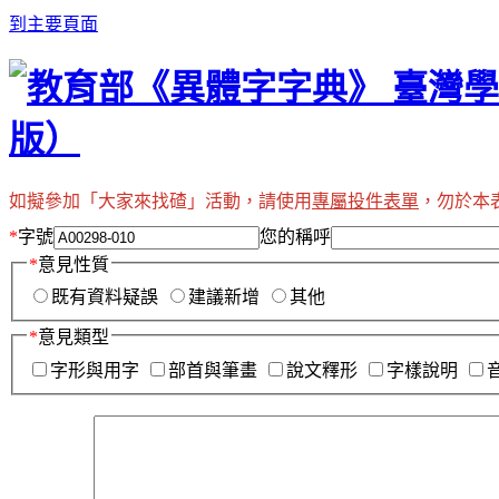
到主要頁面
如擬參加「大家來找碴」活動，請使用
專屬投件表單
，勿於本
*
字號
您的稱呼
*
意見性質
既有資料疑誤
建議新增
其他
*
意見類型
字形與用字
部首與筆畫
說文釋形
字樣說明