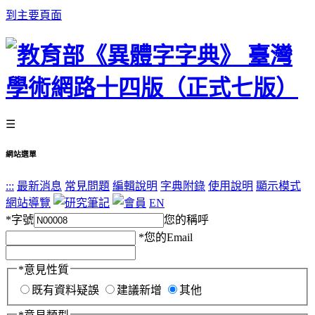
到主要頁面
☰
網站選單
:::
最新消息
常見問題
編輯說明
字典附錄
使用說明
顯示模式
網站導覽
EN
*
字號
您的稱呼
*
您的Email
*
意見性質
既有資料疑誤
建議新增
其他