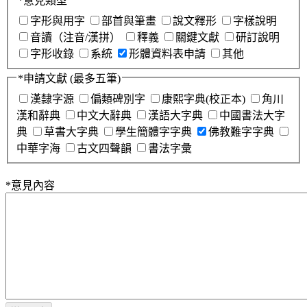
*
意見類型
字形與用字
部首與筆畫
說文釋形
字樣說明
音讀（注音/漢拼）
釋義
關鍵文獻
研訂說明
字形收錄
系統
形體資料表申請
其他
*
申請文獻
(最多五筆)
漢隸字源
偏類碑別字
康熙字典(校正本)
角川
漢和辭典
中文大辭典
漢語大字典
中國書法大字
典
草書大字典
學生簡體字字典
佛教難字字典
中華字海
古文四聲韻
書法字彙
*
意見內容