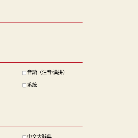
音讀（注音/漢拼）
系統
中文大辭典