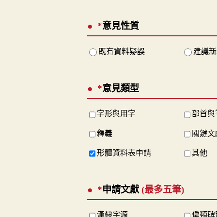
*
意見性質
既有資料疑誤
建議新
*
意見類型
字形與用字
部首與
釋義
關鍵文
形體資料表申請
其他
*
申請文獻
(最多五筆)
漢隸字源
偏類碑