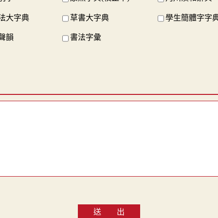
法大字典
草書大字典
學生簡體字字
聲韻
書法字彙
送 出