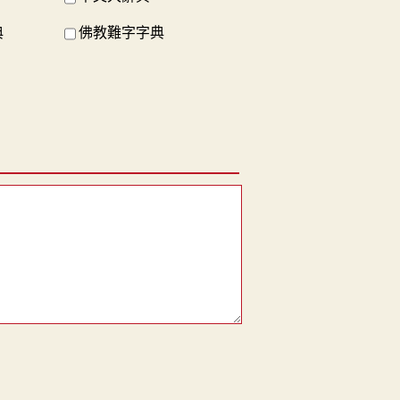
典
佛教難字字典