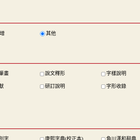
增
其他
筆畫
說文釋形
字樣說明
獻
研訂說明
字形收錄
別字
康熙字典(校正本)
角川漢和辭典