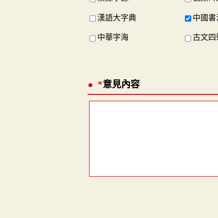
漢語大字典
中國書
中華字海
古文四
*
意見內容