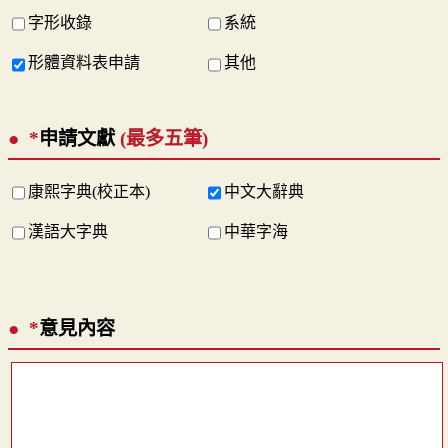
字形收錄
系統
形體資料表申請
其他
*
申請文獻
(最多五筆)
康熙字典(校正本)
中文大辭典
漢語大字典
中華字海
*
意見內容