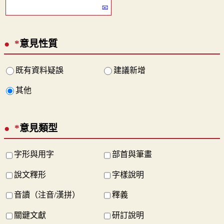
*
意見性質
既有資料疑誤
建議新增
其他
*
意見類型
字形與用字
部首與筆畫
說文釋形
字樣說明
音讀（注音/漢拼）
釋義
關鍵文獻
研訂說明