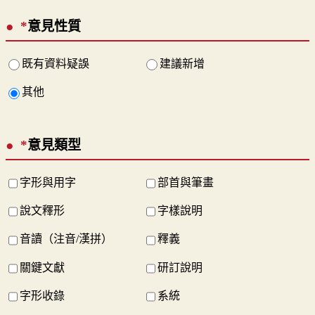
*
意見性質
既有資料疑誤
建議新增
其他
*
意見類型
字形與用字
部首與筆畫
說文釋形
字樣說明
音讀（注音/漢拼）
釋義
關鍵文獻
研訂說明
字形收錄
系統