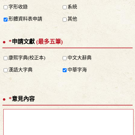
字形收錄
系統
形體資料表申請
其他
*
申請文獻
(最多五筆)
康熙字典(校正本)
中文大辭典
漢語大字典
中華字海
*
意見內容