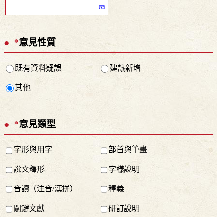
*
意見性質
既有資料疑誤
建議新增
其他
*
意見類型
字形與用字
部首與筆畫
說文釋形
字樣說明
音讀（注音/漢拼）
釋義
關鍵文獻
研訂說明