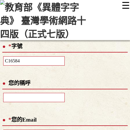
☰
:::
最新消息
常見問題
編輯說明
字典附錄
使用說明
顯示模式
網站導覽
EN
*
字號
您的稱呼
*
您的Email