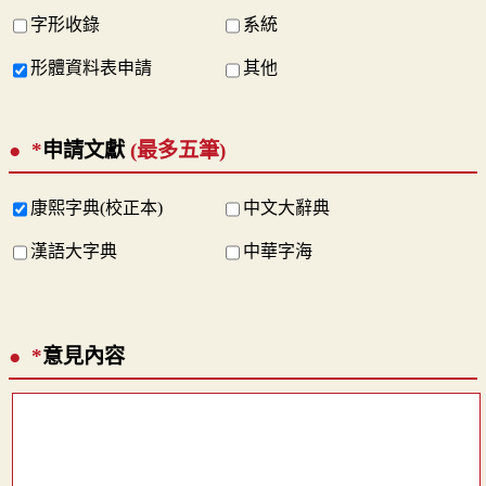
字形收錄
系統
形體資料表申請
其他
*
申請文獻
(最多五筆)
康熙字典(校正本)
中文大辭典
漢語大字典
中華字海
*
意見內容