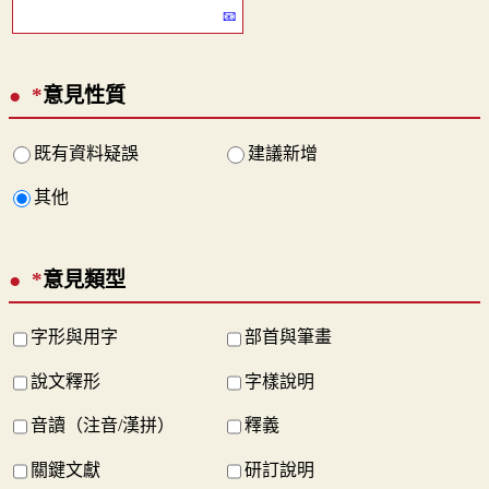
*
意見性質
既有資料疑誤
建議新增
其他
*
意見類型
字形與用字
部首與筆畫
說文釋形
字樣說明
音讀（注音/漢拼）
釋義
關鍵文獻
研訂說明