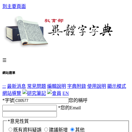
到主要頁面
☰
網站選單
:::
最新消息
常見問題
編輯說明
字典附錄
使用說明
顯示模式
網站導覽
EN
*
字號
您的稱呼
*
您的Email
*
意見性質
既有資料疑誤
建議新增
其他