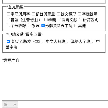
*
意見類型
字形與用字
部首與筆畫
說文釋形
字樣說明
音讀（注音/漢拼）
釋義
關鍵文獻
研訂說明
字形收錄
系統
形體資料表申請
其他
*
申請文獻
(最多五筆)
康熙字典(校正本)
中文大辭典
漢語大字典
中
華字海
*
意見內容
送 出