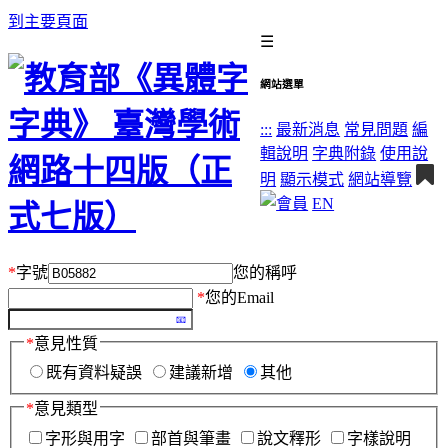
到主要頁面
☰
網站選單
:::
最新消息
常見問題
編
輯說明
字典附錄
使用說
明
顯示模式
網站導覽
EN
*
字號
您的稱呼
*
您的Email
*
意見性質
既有資料疑誤
建議新增
其他
*
意見類型
字形與用字
部首與筆畫
說文釋形
字樣說明