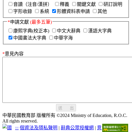
音讀（注音/漢拼）
釋義
關鍵文獻
研訂說明
字形收錄
系統
形體資料表申請
其他
*
申請文獻
(最多五筆)
康熙字典(校正本)
中文大辭典
漢語大字典
中國書法大字典
中華字海
*
意見內容
送 出
中華民國教育部 版權所有 ©2024 Ministry of Education, R.O.C.
All rights reserved.
:::
個資法及隱私聲明
|
辭典公眾授權網
|
意