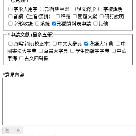
*
意見類型
字形與用字
部首與筆畫
說文釋形
字樣說明
音讀（注音/漢拼）
釋義
關鍵文獻
研訂說明
字形收錄
系統
形體資料表申請
其他
*
申請文獻
(最多五筆)
康熙字典(校正本)
中文大辭典
漢語大字典
中
國書法大字典
草書大字典
學生簡體字字典
中華
字海
古文四聲韻
*
意見內容
送 出