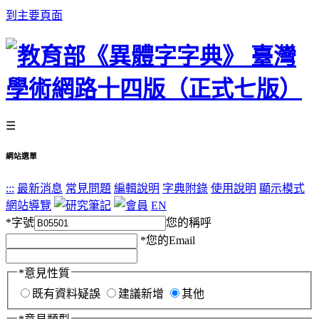
到主要頁面
☰
網站選單
:::
最新消息
常見問題
編輯說明
字典附錄
使用說明
顯示模式
網站導覽
EN
*
字號
您的稱呼
*
您的Email
*
意見性質
既有資料疑誤
建議新增
其他