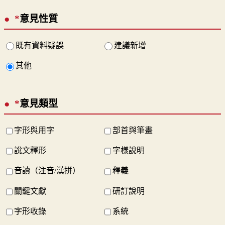
*
意見性質
既有資料疑誤
建議新增
其他
*
意見類型
字形與用字
部首與筆畫
說文釋形
字樣說明
音讀（注音/漢拼）
釋義
關鍵文獻
研訂說明
字形收錄
系統