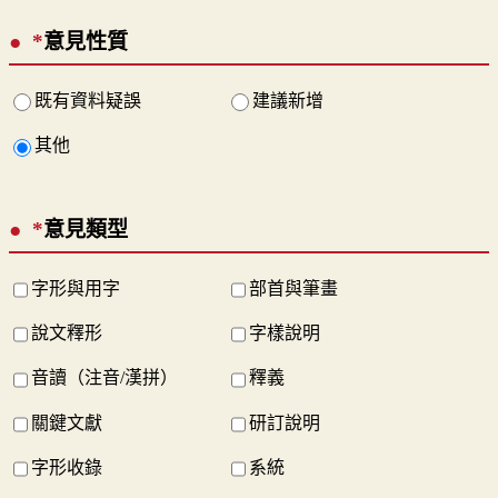
*
意見性質
既有資料疑誤
建議新增
其他
*
意見類型
字形與用字
部首與筆畫
說文釋形
字樣說明
音讀（注音/漢拼）
釋義
關鍵文獻
研訂說明
字形收錄
系統