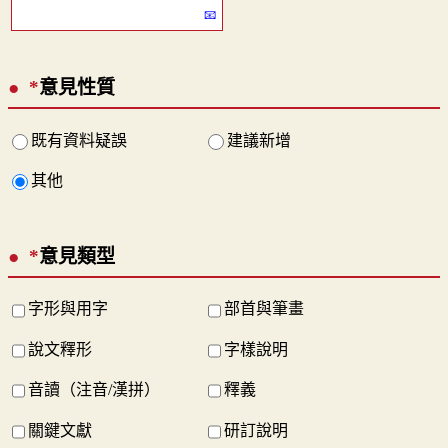
*
意見性質
既有資料疑誤
建議新增
其他
*
意見類型
字形與用字
部首與筆畫
說文釋形
字樣說明
音讀（注音/漢拼）
釋義
關鍵文獻
研訂說明