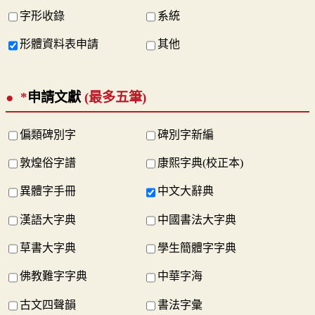
字形收錄
系統
形體資料表申請
其他
*
申請文獻
(最多五筆)
偏類碑別字
碑別字新編
敦煌俗字譜
康熙字典(校正本)
異體字手冊
中文大辭典
漢語大字典
中國書法大字典
草書大字典
學生簡體字字典
佛教難字字典
中華字海
古文四聲韻
書法字彙