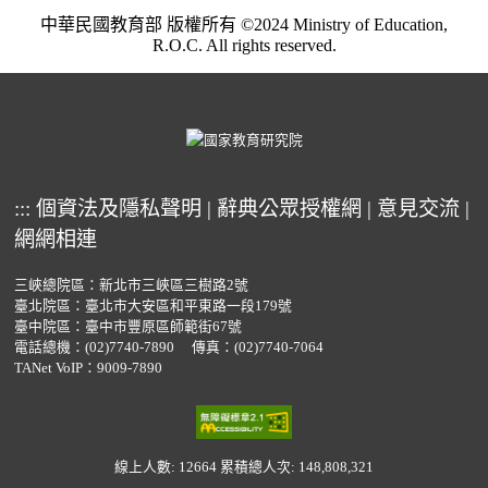
中華民國教育部 版權所有 ©2024 Ministry of Education,
R.O.C. All rights reserved.
:::
個資法及隱私聲明
|
辭典公眾授權網
|
意見交流
|
網網相連
三峽總院區：新北市三峽區三樹路2號
臺北院區：臺北市大安區和平東路一段179號
臺中院區：臺中市豐原區師範街67號
電話總機：
(02)7740-7890
傳真：(02)7740-7064
TANet VoIP：9009-7890
線上人數: 12664
累積總人次: 148,808,321