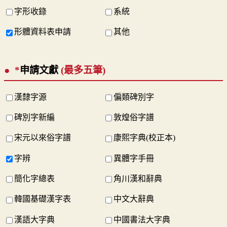
字形收錄
系統
形體資料表申請
其他
*
申請文獻
(最多五筆)
漢隸字源
偏類碑別字
碑別字新編
敦煌俗字譜
宋元以來俗字譜
康熙字典(校正本)
字辨
異體字手冊
簡化字總表
角川漢和辭典
韓國基礎漢字表
中文大辭典
漢語大字典
中國書法大字典