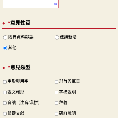
*
意見性質
既有資料疑誤
建議新增
其他
*
意見類型
字形與用字
部首與筆畫
說文釋形
字樣說明
音讀（注音/漢拼）
釋義
關鍵文獻
研訂說明