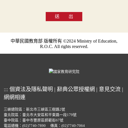
送 出
中華民國教育部 版權所有 ©2024 Ministry of Education,
R.O.C. All rights reserved.
:::
個資法及隱私聲明
|
辭典公眾授權網
|
意見交流
|
網網相連
三峽總院區：新北市三峽區三樹路2號
臺北院區：臺北市大安區和平東路一段179號
臺中院區：臺中市豐原區師範街67號
電話總機：
(02)7740-7890
傳真：(02)7740-7064