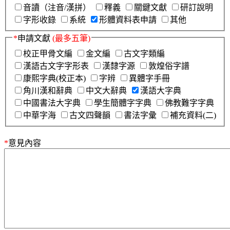
音讀（注音/漢拼）
釋義
關鍵文獻
研訂說明
字形收錄
系統
形體資料表申請
其他
*
申請文獻
(最多五筆)
校正甲骨文編
金文編
古文字類編
漢語古文字字形表
漢隸字源
敦煌俗字譜
康熙字典(校正本)
字辨
異體字手冊
角川漢和辭典
中文大辭典
漢語大字典
中國書法大字典
學生簡體字字典
佛教難字字典
中華字海
古文四聲韻
書法字彙
補充資料(二)
*
意見內容