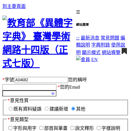
到主要頁面
☰
網站選單
:::
最新消息
常見問題
編
輯說明
字典附錄
使用說
明
顯示模式
網站導覽
EN
*
字號
您的稱呼
*
您的Email
*
意見性質
既有資料疑誤
建議新增
其他
*
意見類型
字形與用字
部首與筆畫
說文釋形
字樣說明