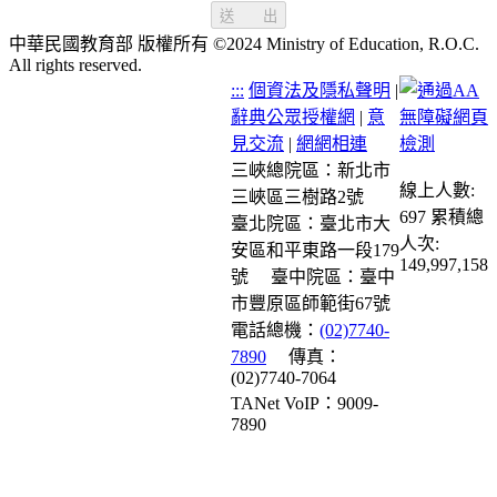
送 出
中華民國教育部 版權所有 ©2024 Ministry of Education, R.O.C.
All rights reserved.
:::
個資法及隱私聲明
|
辭典公眾授權網
|
意
見交流
|
網網相連
三峽總院區：新北市
線上人數:
三峽區三樹路2號
697
累積總
臺北院區：臺北市大
人次:
安區和平東路一段179
149,997,158
號
臺中院區：臺中
市豐原區師範街67號
電話總機：
(02)7740-
7890
傳真：
(02)7740-7064
TANet VoIP：9009-
7890