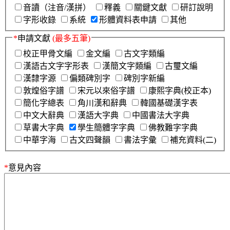
音讀（注音/漢拼）
釋義
關鍵文獻
研訂說明
字形收錄
系統
形體資料表申請
其他
*
申請文獻
(最多五筆)
校正甲骨文編
金文編
古文字類編
漢語古文字字形表
漢簡文字類編
古璽文編
漢隸字源
偏類碑別字
碑別字新編
敦煌俗字譜
宋元以來俗字譜
康熙字典(校正本)
簡化字總表
角川漢和辭典
韓國基礎漢字表
中文大辭典
漢語大字典
中國書法大字典
草書大字典
學生簡體字字典
佛教難字字典
中華字海
古文四聲韻
書法字彙
補充資料(二)
*
意見內容