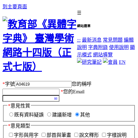
到主要頁面
☰
網站選單
:::
最新消息
常見問題
編輯
說明
字典附錄
使用說明
顯
示模式
網站導覽
EN
*
字號
您的稱呼
*
您的Email
*
意見性質
既有資料疑誤
建議新增
其他
*
意見類型
字形與用字
部首與筆畫
說文釋形
字樣說明