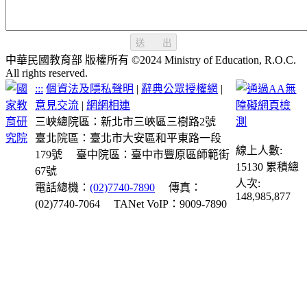
送 出
中華民國教育部 版權所有 ©2024 Ministry of Education, R.O.C.
All rights reserved.
:::
個資法及隱私聲明
|
辭典公眾授權網
|
意見交流
|
網網相連
三峽總院區：新北市三峽區三樹路2號
臺北院區：臺北市大安區和平東路一段
線上人數:
179號
臺中院區：臺中市豐原區師範街
15130
累積總
67號
人次:
電話總機：
(02)7740-7890
傳真：
148,985,877
(02)7740-7064
TANet VoIP：9009-7890