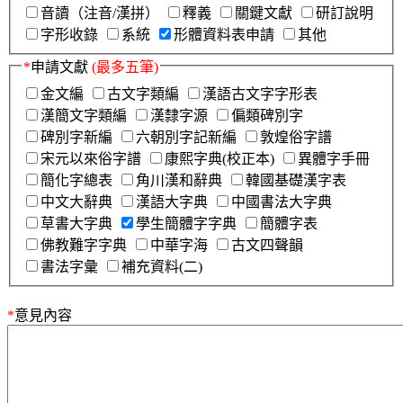
音讀（注音/漢拼）
釋義
關鍵文獻
研訂說明
字形收錄
系統
形體資料表申請
其他
*
申請文獻
(最多五筆)
金文編
古文字類編
漢語古文字字形表
漢簡文字類編
漢隸字源
偏類碑別字
碑別字新編
六朝別字記新編
敦煌俗字譜
宋元以來俗字譜
康熙字典(校正本)
異體字手冊
簡化字總表
角川漢和辭典
韓國基礎漢字表
中文大辭典
漢語大字典
中國書法大字典
草書大字典
學生簡體字字典
簡體字表
佛教難字字典
中華字海
古文四聲韻
書法字彙
補充資料(二)
*
意見內容