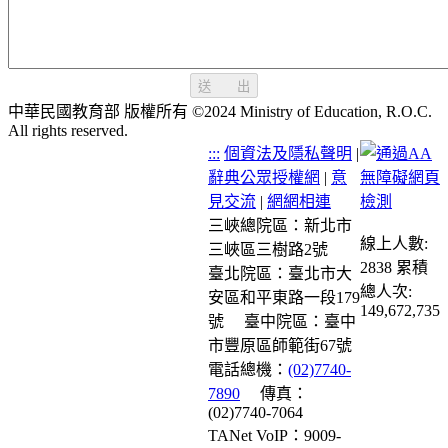
送 出
中華民國教育部 版權所有 ©2024 Ministry of Education, R.O.C.
All rights reserved.
:::
個資法及隱私聲明
|
辭典公眾授權網
|
意
見交流
|
網網相連
三峽總院區：新北市
線上人數:
三峽區三樹路2號
2838
累積
臺北院區：臺北市大
總人次:
安區和平東路一段179
149,672,735
號
臺中院區：臺中
市豐原區師範街67號
電話總機：
(02)7740-
7890
傳真：
(02)7740-7064
TANet VoIP：9009-