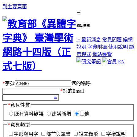
到主要頁面
☰
網站選單
:::
最新消息
常見問題
編輯
說明
字典附錄
使用說明
顯
示模式
網站導覽
EN
*
字號
您的稱呼
*
您的Email
*
意見性質
既有資料疑誤
建議新增
其他
*
意見類型
字形與用字
部首與筆畫
說文釋形
字樣說明