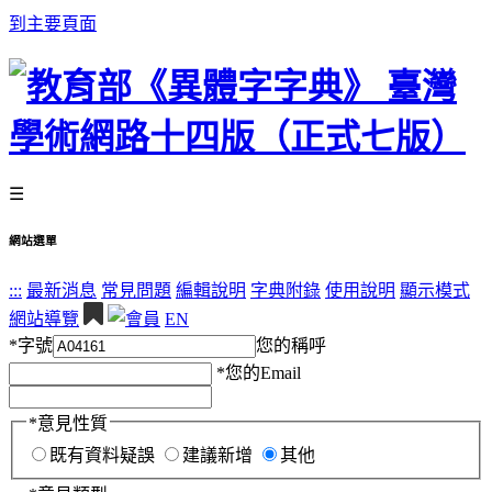
到主要頁面
☰
網站選單
:::
最新消息
常見問題
編輯說明
字典附錄
使用說明
顯示模式
網站導覽
EN
*
字號
您的稱呼
*
您的Email
*
意見性質
既有資料疑誤
建議新增
其他