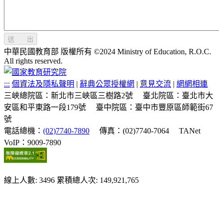
送 出
中華民國教育部 版權所有 ©2024 Ministry of Education, R.O.C.
All rights reserved.
:::
個資法及隱私聲明
|
辭典公眾授權網
|
意見交流
|
網網相連
三峽總院區：新北市三峽區三樹路2號
臺北院區：臺北市大
安區和平東路一段179號
臺中院區：臺中市豐原區師範街67
號
電話總機：
(02)7740-7890
傳真：(02)7740-7064
TANet
VoIP：9009-7890
線上人數: 3496
累積總人次: 149,921,765