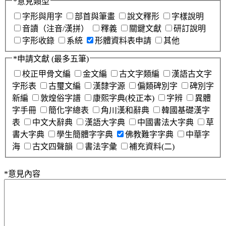
*
意見類型
字形與用字
部首與筆畫
說文釋形
字樣說明
音讀（注音/漢拼）
釋義
關鍵文獻
研訂說明
字形收錄
系統
形體資料表申請
其他
*
申請文獻
(最多五筆)
校正甲骨文編
金文編
古文字類編
漢語古文字
字形表
古璽文編
漢隸字源
偏類碑別字
碑別字
新編
敦煌俗字譜
康熙字典(校正本)
字辨
異體
字手冊
簡化字總表
角川漢和辭典
韓國基礎漢字
表
中文大辭典
漢語大字典
中國書法大字典
草
書大字典
學生簡體字字典
佛教難字字典
中華字
海
古文四聲韻
書法字彙
補充資料(二)
*
意見內容