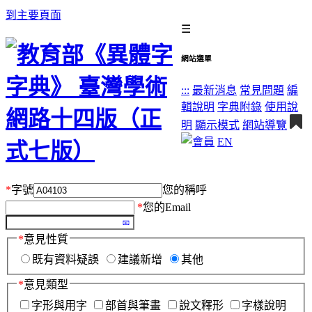
到主要頁面
☰
網站選單
:::
最新消息
常見問題
編
輯說明
字典附錄
使用說
明
顯示模式
網站導覽
EN
*
字號
您的稱呼
*
您的Email
*
意見性質
既有資料疑誤
建議新增
其他
*
意見類型
字形與用字
部首與筆畫
說文釋形
字樣說明