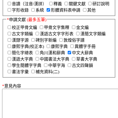
音讀（注音/漢拼）
釋義
關鍵文獻
研訂說明
字形收錄
系統
形體資料表申請
其他
*
申請文獻
(最多五筆)
校正甲骨文編
甲骨文字集釋
金文編
古文字類編
漢語古文字字形表
漢簡文字類編
漢隸字源
碑別字新編
敦煌俗字譜
康熙字典(校正本)
康熙字典
異體字手冊
簡化字總表
角川漢和辭典
中文大辭典
漢語大字典
中國書法大字典
草書大字典
學生簡體字字典
中華字海
古文四聲韻
書法字彙
補充資料(二)
*
意見內容