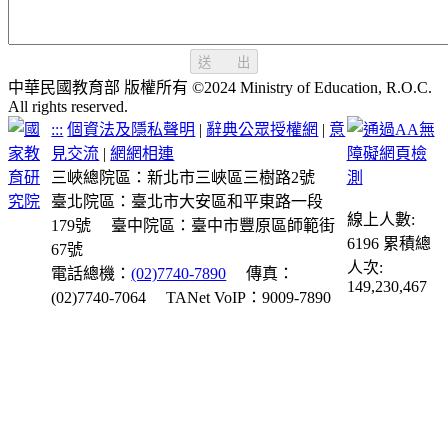
送 出
中華民國教育部 版權所有 ©2024 Ministry of Education, R.O.C.
All rights reserved.
:::
個資法及隱私聲明
|
辭典公眾授權網
|
意
見交流
|
網網相連
三峽總院區：新北市三峽區三樹路2號
臺北院區：臺北市大安區和平東路一段
線上人數:
179號
臺中院區：臺中市豐原區師範街
6196
累積總
67號
人次:
電話總機：
(02)7740-7890
傳真：
149,230,467
(02)7740-7064
TANet VoIP：9009-7890