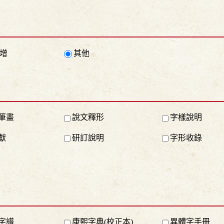
增
其他
筆畫
說文釋形
字樣說明
獻
研訂說明
字形收錄
字譜
康熙字典(校正本)
異體字手冊