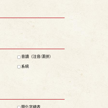
音讀（注音/漢拼）
系統
簡化字總表