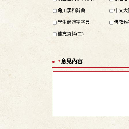
角川漢和辭典
中文大
學生簡體字字典
佛教難
補充資料(二)
*
意見內容