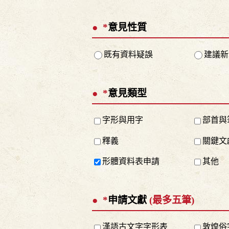
*
意見性質
既有資料疑誤
建議新
*
意見類型
字形與用字
部首與
釋義
關鍵文
形體資料表申請
其他
*
申請文獻
(最多五筆)
漢語古文字字形表
敦煌俗