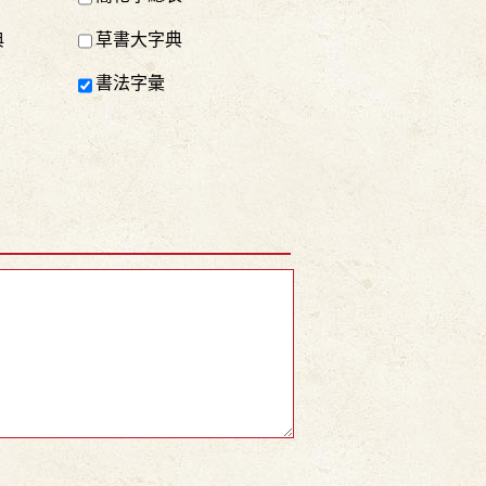
典
草書大字典
書法字彙