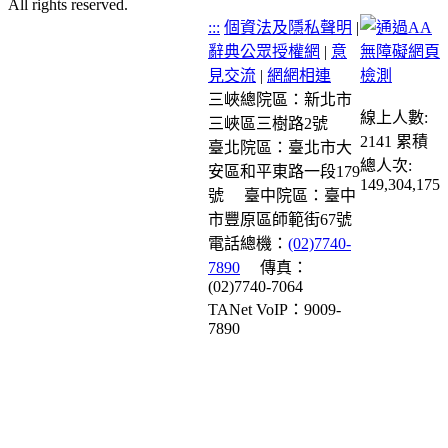
All rights reserved.
:::
個資法及隱私聲明
|
辭典公眾授權網
|
意
見交流
|
網網相連
三峽總院區：新北市
線上人數:
三峽區三樹路2號
2141
累積
臺北院區：臺北市大
總人次:
安區和平東路一段179
149,304,175
號
臺中院區：臺中
市豐原區師範街67號
電話總機：
(02)7740-
7890
傳真：
(02)7740-7064
TANet VoIP：9009-
7890