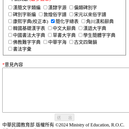
漢簡文字類編
漢隸字源
偏類碑別字
碑別字新編
敦煌俗字譜
宋元以來俗字譜
康熙字典(校正本)
簡化字總表
角川漢和辭典
韓國基礎漢字表
中文大辭典
漢語大字典
中國書法大字典
草書大字典
學生簡體字字典
佛教難字字典
中華字海
古文四聲韻
書法字彙
*
意見內容
送 出
中華民國教育部 版權所有 ©2024 Ministry of Education, R.O.C.