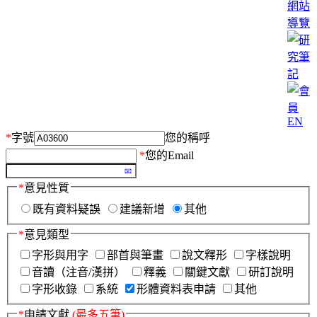
網站
導覽
EN
*
字號
您的稱呼
*
您的Email
*
意見性質
既有資料疑誤
建議新增
其他
*
意見類型
字形與用字
部首與筆畫
說文釋形
字樣說明
音讀（注音/漢拼）
釋義
關鍵文獻
研訂說明
字形收錄
系統
形體資料表申請
其他
*
申請文獻
(最多五筆)