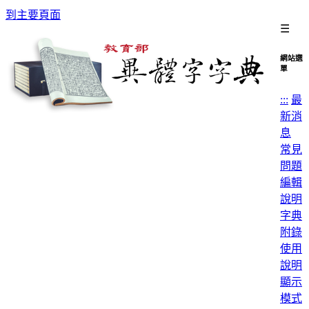
到主要頁面
☰
網站選
單
:::
最
新消
息
常見
問題
編輯
說明
字典
附錄
使用
說明
顯示
模式