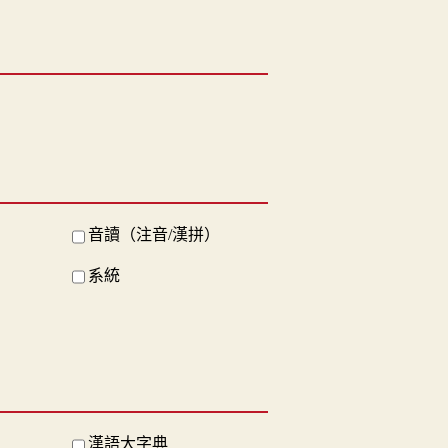
音讀（注音/漢拼）
系統
漢語大字典