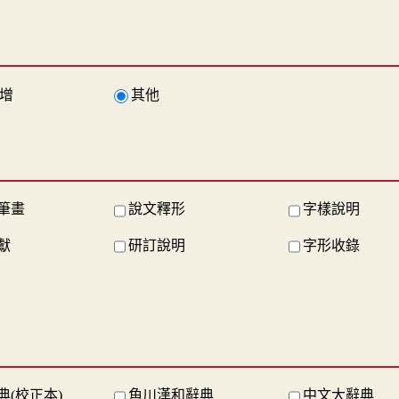
增
其他
筆畫
說文釋形
字樣說明
獻
研訂說明
字形收錄
典(校正本)
角川漢和辭典
中文大辭典