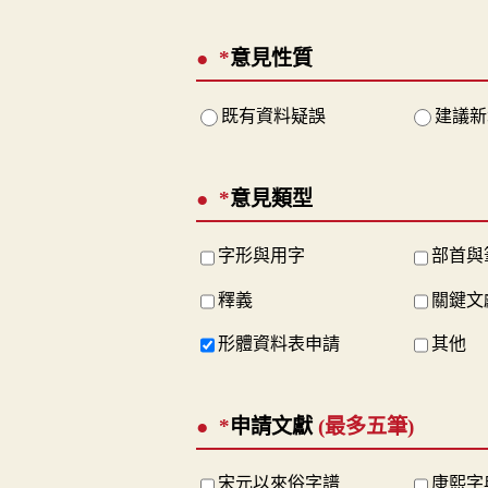
*
意見性質
既有資料疑誤
建議新
*
意見類型
字形與用字
部首與
釋義
關鍵文
形體資料表申請
其他
*
申請文獻
(最多五筆)
宋元以來俗字譜
康熙字