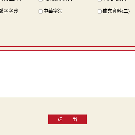
體字字典
中華字海
補充資料(二)
送 出