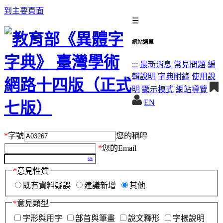
到主要頁面
☰
網站選單
:::
最新消息
常見問題
編
輯說明
字典附錄
使用說
明
顯示模式
網站導覽
EN
*
字號
您的稱呼
*
您的Email
*
意見性質
既有資料疑誤
建議新增
其他
*
意見類型
字形與用字
部首與筆畫
說文釋形
字樣說明