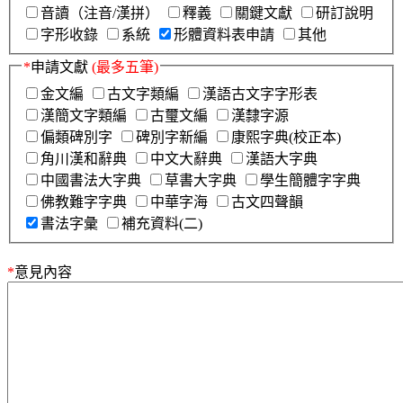
音讀（注音/漢拼）
釋義
關鍵文獻
研訂說明
字形收錄
系統
形體資料表申請
其他
*
申請文獻
(最多五筆)
金文編
古文字類編
漢語古文字字形表
漢簡文字類編
古璽文編
漢隸字源
偏類碑別字
碑別字新編
康熙字典(校正本)
角川漢和辭典
中文大辭典
漢語大字典
中國書法大字典
草書大字典
學生簡體字字典
佛教難字字典
中華字海
古文四聲韻
書法字彙
補充資料(二)
*
意見內容