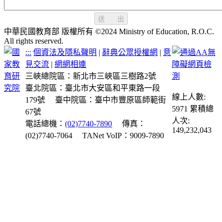
送 出
中華民國教育部 版權所有 ©2024 Ministry of Education, R.O.C.
All rights reserved.
:::
個資法及隱私聲明
|
辭典公眾授權網
|
意
見交流
|
網網相連
三峽總院區：新北市三峽區三樹路2號
臺北院區：臺北市大安區和平東路一段
線上人數:
179號
臺中院區：臺中市豐原區師範街
5971
累積總
67號
人次:
電話總機：
(02)7740-7890
傳真：
149,232,043
(02)7740-7064
TANet VoIP：9009-7890