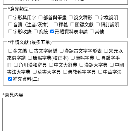
*
意見類型
字形與用字
部首與筆畫
說文釋形
字樣說明
音讀（注音/漢拼）
釋義
關鍵文獻
研訂說明
字形收錄
系統
形體資料表申請
其他
*
申請文獻
(最多五筆)
金文編
古文字類編
漢語古文字字形表
宋元以
來俗字譜
康熙字典(校正本)
康熙字典
異體字手
冊
角川漢和辭典
中文大辭典
漢語大字典
中國
書法大字典
草書大字典
佛教難字字典
中華字海
補充資料(二)
*
意見內容