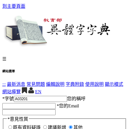
到主要頁面
☰
網站選單
:::
最新消息
常見問題
編輯說明
字典附錄
使用說明
顯示模式
網站導覽
EN
*
字號
您的稱呼
*
您的Email
*
意見性質
既有資料疑誤
建議新增
其他