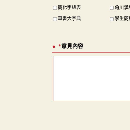
簡化字總表
角川漢
草書大字典
學生簡
*
意見內容