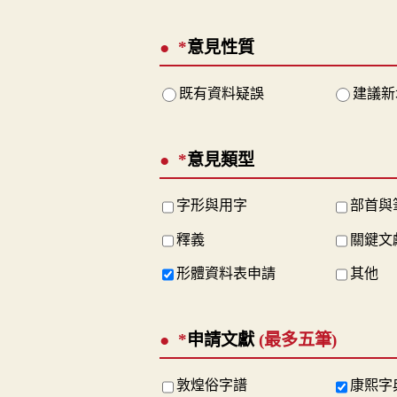
*
意見性質
既有資料疑誤
建議新
*
意見類型
字形與用字
部首與
釋義
關鍵文
形體資料表申請
其他
*
申請文獻
(最多五筆)
敦煌俗字譜
康熙字