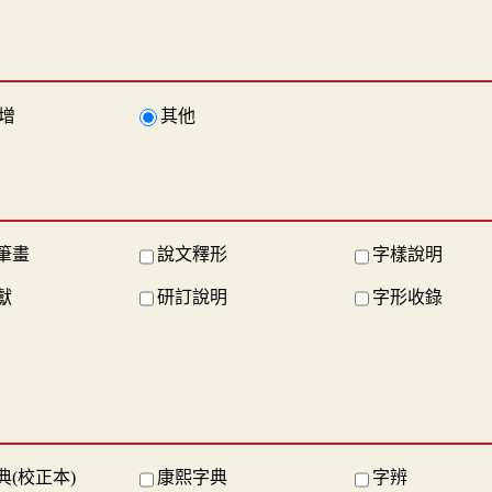
增
其他
筆畫
說文釋形
字樣說明
獻
研訂說明
字形收錄
典(校正本)
康熙字典
字辨