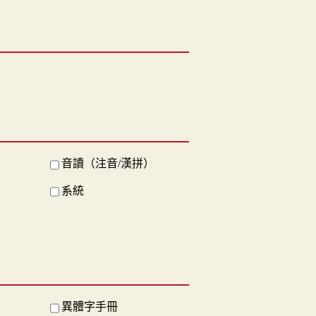
音讀（注音/漢拼）
系統
異體字手冊