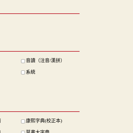
音讀（注音/漢拼）
系統
譜
康熙字典(校正本)
典
草書大字典