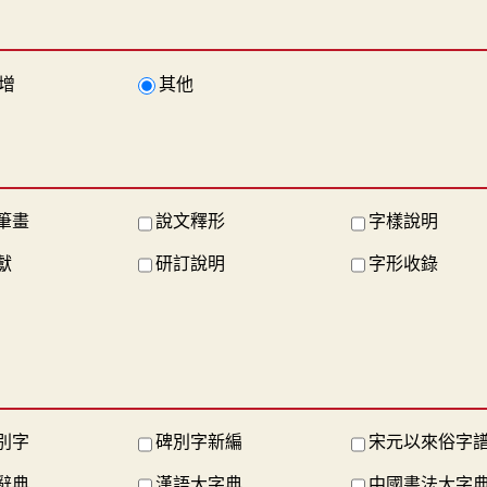
增
其他
筆畫
說文釋形
字樣說明
獻
研訂說明
字形收錄
別字
碑別字新編
宋元以來俗字
辭典
漢語大字典
中國書法大字