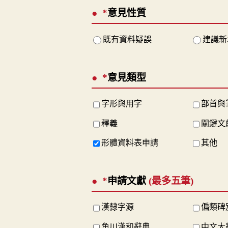
*
意見性質
既有資料疑誤
建議新
*
意見類型
字形與用字
部首與
釋義
關鍵文
形體資料表申請
其他
*
申請文獻
(最多五筆)
漢隸字源
偏類碑
角川漢和辭典
中文大