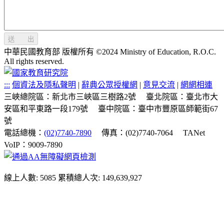
送 出
中華民國教育部 版權所有 ©2024 Ministry of Education, R.O.C.
All rights reserved.
:::
個資法及隱私聲明
|
辭典公眾授權網
|
意見交流
|
網網相連
三峽總院區：新北市三峽區三樹路2號
臺北院區：臺北市大
安區和平東路一段179號
臺中院區：臺中市豐原區師範街67
號
電話總機：
(02)7740-7890
傳真：(02)7740-7064
TANet
VoIP：9009-7890
線上人數: 5085
累積總人次: 149,639,927