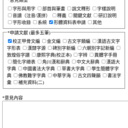
*
意見類型
字形與用字
部首與筆畫
說文釋形
字樣說明
音讀（注音/漢拼）
釋義
關鍵文獻
研訂說明
字形收錄
系統
形體資料表申請
其他
*
申請文獻
(最多五筆)
校正甲骨文編
金文編
古文字類編
漢語古文字
字形表
漢隸字源
碑別字新編
六朝別字記新編
敦煌俗字譜
康熙字典(校正本)
字辨
異體字手冊
簡化字總表
角川漢和辭典
中文大辭典
漢語大
字典
中國書法大字典
草書大字典
學生簡體字字
典
佛教難字字典
中華字海
古文四聲韻
書法字
彙
補充資料(二)
*
意見內容