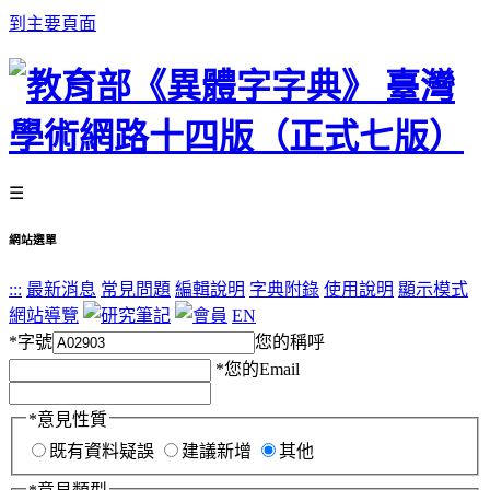
到主要頁面
☰
網站選單
:::
最新消息
常見問題
編輯說明
字典附錄
使用說明
顯示模式
網站導覽
EN
*
字號
您的稱呼
*
您的Email
*
意見性質
既有資料疑誤
建議新增
其他