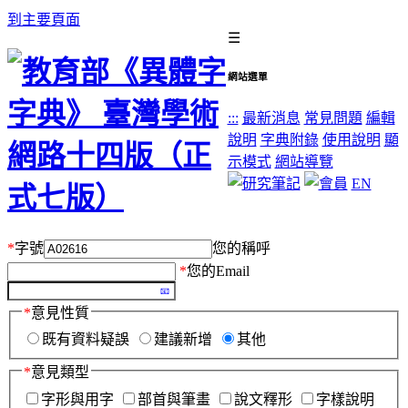
到主要頁面
☰
網站選單
:::
最新消息
常見問題
編輯
說明
字典附錄
使用說明
顯
示模式
網站導覽
EN
*
字號
您的稱呼
*
您的Email
*
意見性質
既有資料疑誤
建議新增
其他
*
意見類型
字形與用字
部首與筆畫
說文釋形
字樣說明