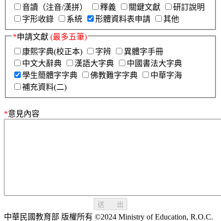
音讀（注音/漢拼）
釋義
關鍵文獻
研訂說明
字形收錄
系統
形體資料表申請
其他
*
申請文獻
(最多五筆)
康熙字典(校正本)
字辨
異體字手冊
中文大辭典
漢語大字典
中國書法大字典
學生簡體字字典
佛教難字字典
中華字海
補充資料(二)
*
意見內容
送 出
中華民國教育部 版權所有 ©2024 Ministry of Education, R.O.C.