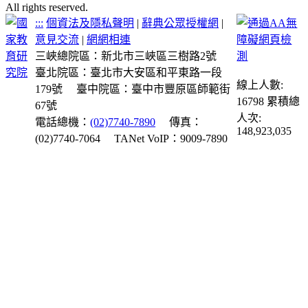
All rights reserved.
:::
個資法及隱私聲明
|
辭典公眾授權網
|
意見交流
|
網網相連
三峽總院區：新北市三峽區三樹路2號
臺北院區：臺北市大安區和平東路一段
線上人數:
179號
臺中院區：臺中市豐原區師範街
16798
累積總
67號
人次:
電話總機：
(02)7740-7890
傳真：
148,923,035
(02)7740-7064
TANet VoIP：9009-7890