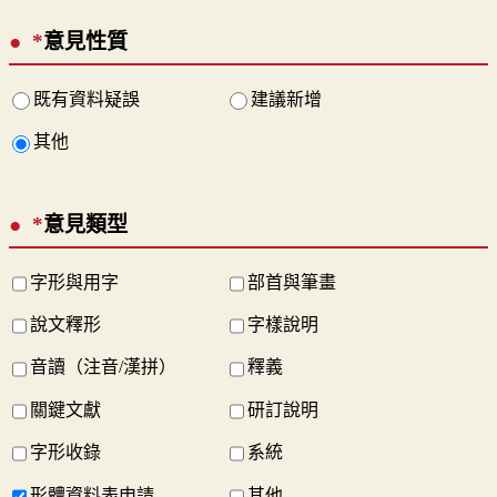
*
意見性質
既有資料疑誤
建議新增
其他
*
意見類型
字形與用字
部首與筆畫
說文釋形
字樣說明
音讀（注音/漢拼）
釋義
關鍵文獻
研訂說明
字形收錄
系統
形體資料表申請
其他