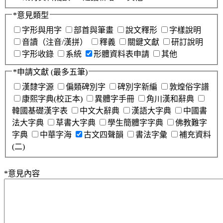
*
意見類型
字形與用字
部首與筆畫
說文釋形
字樣說明
音讀（注音/漢拼）
釋義
關鍵文獻
研訂說明
字形收錄
系統
形體資料表申請
其他
*
申請文獻
(最多五筆)
漢隸字源
偏類碑別字
碑別字新編
敦煌俗字譜
康熙字典(校正本)
異體字手冊
角川漢和辭典
韓國基礎漢字表
中文大辭典
漢語大字典
中國書
法大字典
草書大字典
學生簡體字字典
佛教難字
字典
中華字海
古文四聲韻
書法字彙
補充資料
(二)
*
意見內容