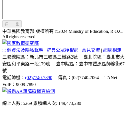
送 出
中華民國教育部 版權所有 ©2024 Ministry of Education, R.O.C.
All rights reserved.
:::
個資法及隱私聲明
|
辭典公眾授權網
|
意見交流
|
網網相連
三峽總院區：新北市三峽區三樹路2號
臺北院區：臺北市大
安區和平東路一段179號
臺中院區：臺中市豐原區師範街67
號
電話總機：
(02)7740-7890
傳真：(02)7740-7064
TANet
VoIP：9009-7890
線上人數: 5269
累積總人次: 149,473,280