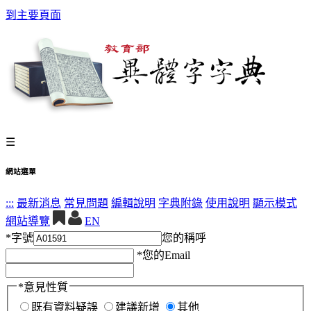
到主要頁面
☰
網站選單
:::
最新消息
常見問題
編輯說明
字典附錄
使用說明
顯示模式
網站導覽
EN
*
字號
您的稱呼
*
您的Email
*
意見性質
既有資料疑誤
建議新增
其他