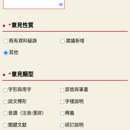
*
意見性質
既有資料疑誤
建議新增
其他
*
意見類型
字形與用字
部首與筆畫
說文釋形
字樣說明
音讀（注音/漢拼）
釋義
關鍵文獻
研訂說明