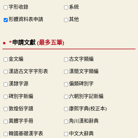
字形收錄
系統
形體資料表申請
其他
*
申請文獻
(最多五筆)
金文編
古文字類編
漢語古文字字形表
漢簡文字類編
漢隸字源
偏類碑別字
碑別字新編
六朝別字記新編
敦煌俗字譜
康熙字典(校正本)
異體字手冊
角川漢和辭典
韓國基礎漢字表
中文大辭典