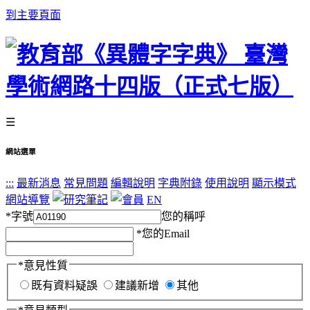
到主要頁面
☰
網站選單
:::
最新消息
常見問題
編輯說明
字典附錄
使用說明
顯示模式
網站導覽
EN
*
字號
您的稱呼
*
您的Email
*
意見性質
既有資料疑誤
建議新增
其他