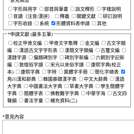
*
意見類型
字形與用字
部首與筆畫
說文釋形
字樣說明
音讀（注音/漢拼）
釋義
關鍵文獻
研訂說明
字形收錄
系統
形體資料表申請
其他
*
申請文獻
(最多五筆)
校正甲骨文編
甲骨文字集釋
金文編
古文字類
編
漢語古文字字形表
漢簡文字類編
古璽文編
漢隸字源
偏類碑別字
碑別字新編
六朝別字記新
編
敦煌俗字譜
宋元以來俗字譜
康熙字典(校正
本)
康熙字典
字辨
異體字手冊
簡化字總表
角川漢和辭典
韓國基礎漢字表
中文大辭典
漢語
大字典
中國書法大字典
草書大字典
學生簡體字
字典
簡體字表
佛教難字字典
中華字海
古文四
聲韻
書法字彙
補充資料(二)
*
意見內容