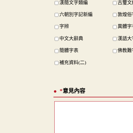
漢簡文字類編
古璽文
六朝別字記新編
敦煌俗
字辨
異體字
中文大辭典
漢語大
簡體字表
佛教難
補充資料(二)
*
意見內容