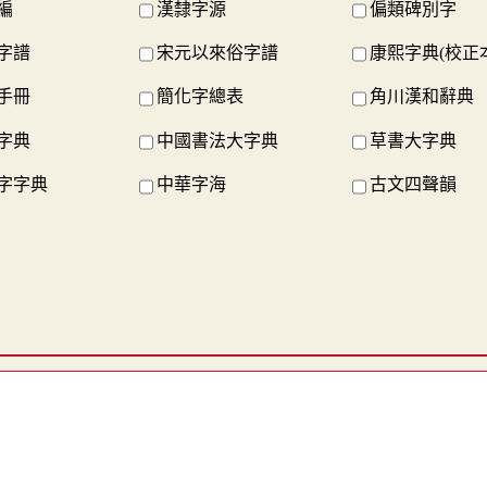
編
漢隸字源
偏類碑別字
字譜
宋元以來俗字譜
康熙字典(校正
手冊
簡化字總表
角川漢和辭典
字典
中國書法大字典
草書大字典
字字典
中華字海
古文四聲韻