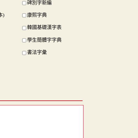
碑別字新編
本)
康熙字典
韓國基礎漢字表
學生簡體字字典
書法字彙