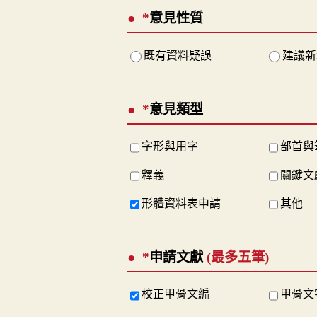
*
意見性質
既有資料疑誤
建議新
*
意見類型
字形與用字
部首與
釋義
關鍵文
形體資料表申請
其他
*
申請文獻
(最多五筆)
校正甲骨文編
甲骨文