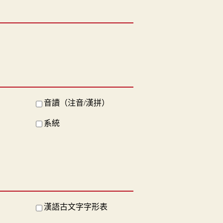
音讀（注音/漢拼）
系統
漢語古文字字形表