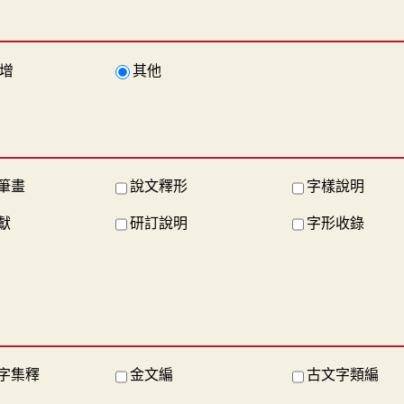
增
其他
筆畫
說文釋形
字樣說明
獻
研訂說明
字形收錄
字集釋
金文編
古文字類編