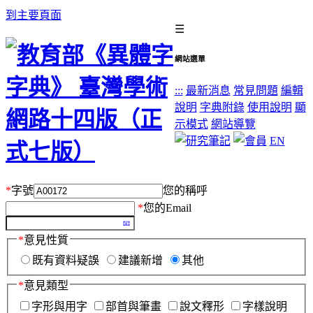
到主要頁面
☰
網站選單
:::
最新消息
常見問題
編輯
說明
字典附錄
使用說明
顯
示模式
網站導覽
EN
*
字號
您的稱呼
*
您的Email
*
意見性質
既有資料疑誤
建議新增
其他
*
意見類型
字形與用字
部首與筆畫
說文釋形
字樣說明