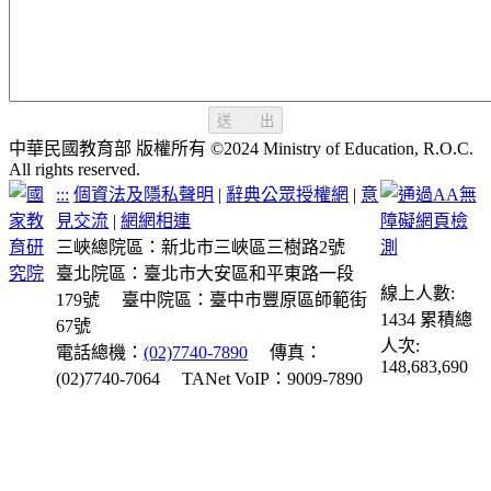
送 出
中華民國教育部 版權所有 ©2024 Ministry of Education, R.O.C.
All rights reserved.
:::
個資法及隱私聲明
|
辭典公眾授權網
|
意
見交流
|
網網相連
三峽總院區：新北市三峽區三樹路2號
臺北院區：臺北市大安區和平東路一段
線上人數:
179號
臺中院區：臺中市豐原區師範街
1434
累積總
67號
人次:
電話總機：
(02)7740-7890
傳真：
148,683,690
(02)7740-7064
TANet VoIP：9009-7890