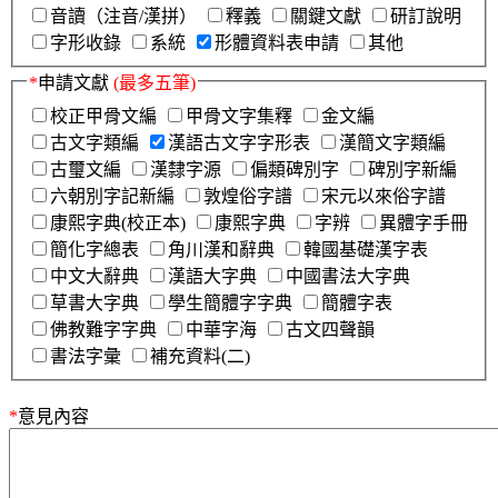
音讀（注音/漢拼）
釋義
關鍵文獻
研訂說明
字形收錄
系統
形體資料表申請
其他
*
申請文獻
(最多五筆)
校正甲骨文編
甲骨文字集釋
金文編
古文字類編
漢語古文字字形表
漢簡文字類編
古璽文編
漢隸字源
偏類碑別字
碑別字新編
六朝別字記新編
敦煌俗字譜
宋元以來俗字譜
康熙字典(校正本)
康熙字典
字辨
異體字手冊
簡化字總表
角川漢和辭典
韓國基礎漢字表
中文大辭典
漢語大字典
中國書法大字典
草書大字典
學生簡體字字典
簡體字表
佛教難字字典
中華字海
古文四聲韻
書法字彙
補充資料(二)
*
意見內容