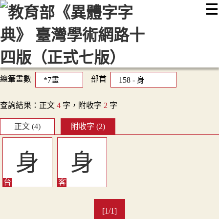
☰
:::
最新消息
常見問題
編輯說明
字典附錄
使用說明
顯示模式
網站導覽
EN
總筆畫數
部首
查詢結果：正文
4
字，附收字
2
字
正文 (4)
附收字 (2)
身
身
[1/1]