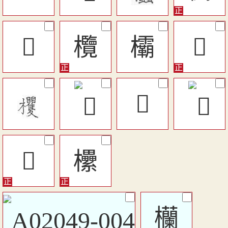
󷲨
欖
欛
𣡠
𣡞
𣡧
欙
欗