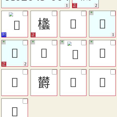
*
欚
𣡣
𥽹
*
*
*
*
𥽹
󶒴
󳡫
󶴠
欝
󶴭
𣡏
󲱚