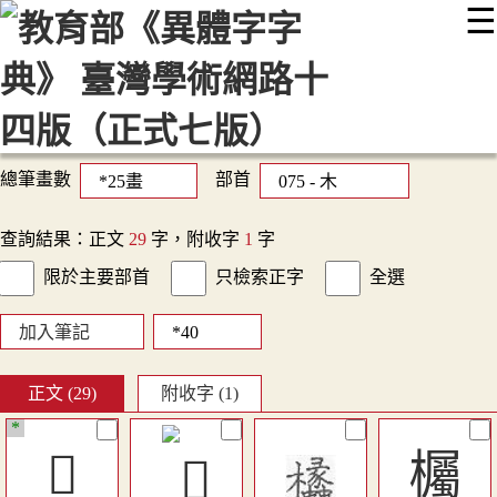
☰
:::
最新消息
常見問題
編輯說明
字典附錄
使用說明
顯示模式
網站導覽
EN
總筆畫數
部首
查詢結果：正文
29
字，附收字
1
字
限於主要部首
只檢索正字
全選
加入筆記
正文 (29)
附收字 (1)
*
𣫩
欘