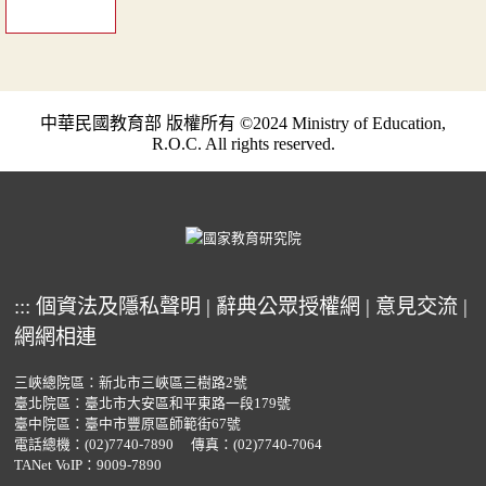
中華民國教育部 版權所有 ©2024 Ministry of Education,
R.O.C. All rights reserved.
:::
個資法及隱私聲明
|
辭典公眾授權網
|
意見交流
|
網網相連
三峽總院區：新北市三峽區三樹路2號
臺北院區：臺北市大安區和平東路一段179號
臺中院區：臺中市豐原區師範街67號
電話總機：
(02)7740-7890
傳真：(02)7740-7064
TANet VoIP：9009-7890