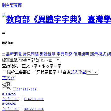
到主要頁面
☰
網站選單
:::
最新消息
常見問題
編輯說明
字典附錄
使用說明
顯示模式
網
總筆畫數
部首
查詢結果：正文
3
字，附收字
0
字
限於主要部首
只檢索正字
全選
加入筆記
正文 (3)
C14218-002
U+FB255
𥫖
立-左 25
C14218-001
U+25AD6
󷤷
立-左 25
B01229-004