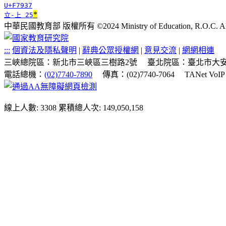
U+F7937
*
立-上 25
中華民國教育部 版權所有 ©2024 Ministry of Education, R.O.C. All ri
:::
個資法及隱私聲明
|
辭典公眾授權網
|
意見交流
|
網網相連
三峽總院區：新北市三峽區三樹路2號
臺北院區：臺北市大安
電話總機：
(02)7740-7890
傳真：(02)7740-7064
TANet VoI
線上人數: 3308
累積總人次: 149,050,158