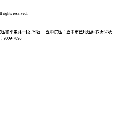
ghts reserved.
區和平東路一段179號
臺中院區：臺中市豐原區師範街67號
P：9009-7890