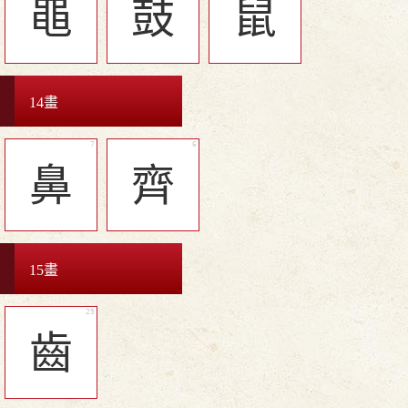
黽
鼓
鼠
14畫
鼻
齊
15畫
齒