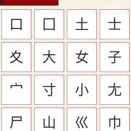
口
囗
土
士
夊
大
女
子
宀
寸
小
尢
尸
山
巛
巾