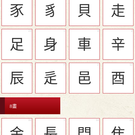
豕
豸
貝
走
足
身
車
辛
辰
辵
邑
酉
8畫
金
長
門
隹