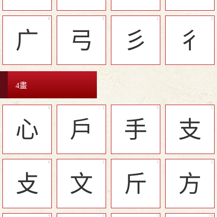
广
弓
彡
彳
4畫
心
戶
手
支
攴
文
斤
方