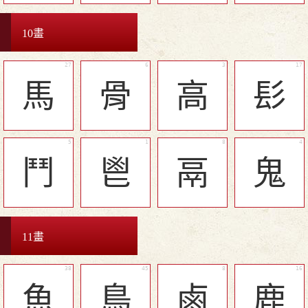
10畫
馬
骨
高
髟
鬥
鬯
鬲
鬼
11畫
魚
鳥
鹵
鹿