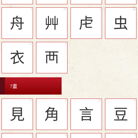
舟
艸
虍
虫
衣
襾
7畫
見
角
言
豆