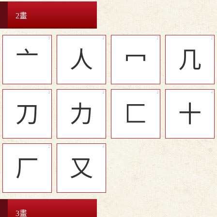
2畫
亠
人
冖
几
刀
力
匚
十
厂
又
3畫