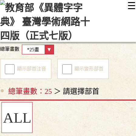
☰
:::
最新消息
常見問題
編輯說明
字典附錄
使用說明
顯示模式
網站導覽
EN
總筆畫數
顯示部首注音
顯示變形部首
總筆畫數：25
＞ 請選擇部首
ALL