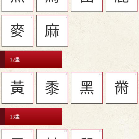
麥
麻
12畫
黃
黍
黑
黹
13畫