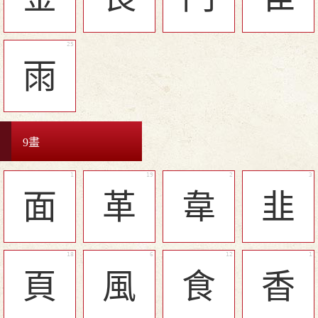
雨
9畫
面
革
韋
韭
頁
風
食
香