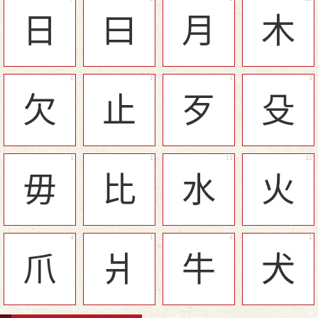
日
曰
月
木
欠
止
歹
殳
毋
比
水
火
爪
爿
牛
犬