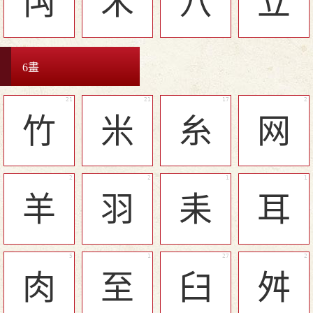
禸
禾
穴
立
6畫
竹
米
糸
网
羊
羽
耒
耳
肉
至
臼
舛