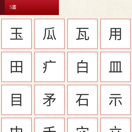
5畫
玉
瓜
瓦
用
田
疒
白
皿
目
矛
石
示