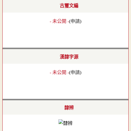
古璽文編
- 未公開 -
(
申請
)
漢隸字源
- 未公開 -
(
申請
)
隸辨