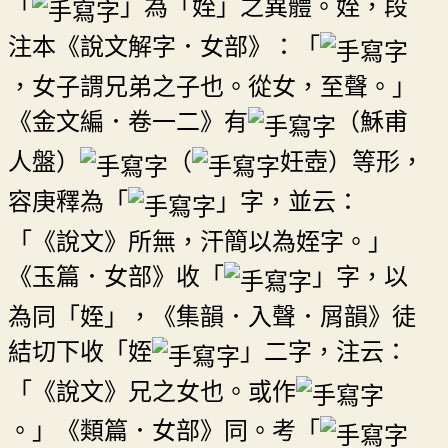
「
」為「姪」之異體。姪，段
注本《說文解字．女部》：「
，女子謂兄弟之子也。從女，至聲。」
《金文編．卷一二》有
（穌甫
人盤）
（
妊壺）等形，
容庚釋為「
」字，並云：
「《說文》所無，汗簡以為姪字。」
《玉篇．女部》收「
」字，以
為同「姪」，《集韻．入聲．屑韻》徒
結切下收「姪
」二字，注云：
「《說文》兄之女也。或作
。」《類篇．女部》同。考「