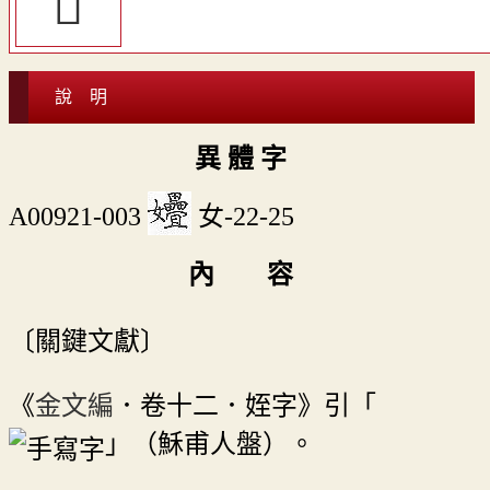
𡥺
說 明
異 體 字
A00921-003
女-22-25
內 容
〔關鍵文獻〕
《
金文編
．卷十二．姪字》引「
」（穌甫人盤）。