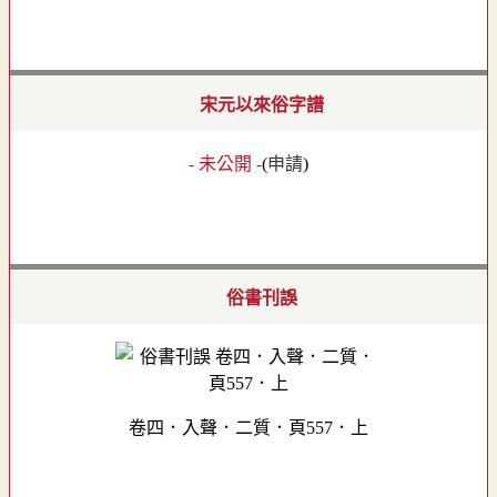
宋元以來俗字譜
- 未公開 -
(
申請
)
俗書刊誤
卷四．入聲．二質．頁557．上