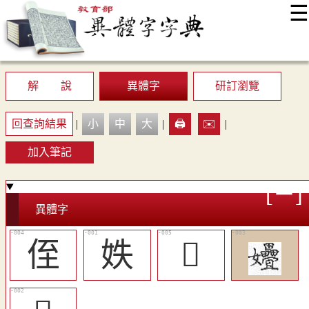
☰
:::
最新消息
常見問題
編輯說明
字典附錄
使用說明
顯示模式
網站導覽
EN
解 說
異體字
研訂瀏覽
回查詢結果
|
小
中
大
|
🖨️
✉️
|
加入筆記
異體字
侄
妷
󱑯