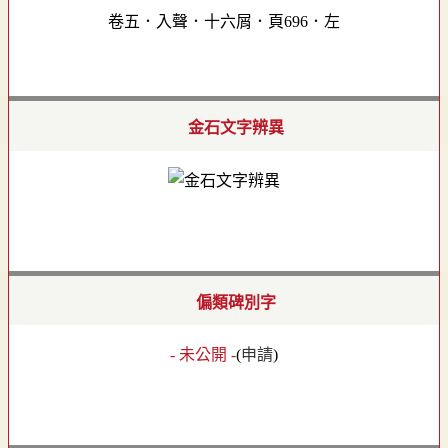
卷五．入聲．十六屑．頁696．左
金石文字辨異
偏類碑別字
- 未公開 -
(
申請
)