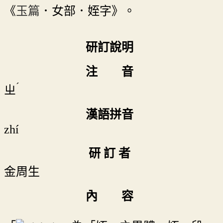
《
玉篇
．女部．姪字》。
研訂說明
注 音
ˊ
ㄓ
漢語拼音
zhí
研 訂 者
金周生
內 容