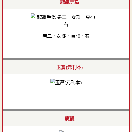
龍龕手鑑
卷二．女部．頁40．右
玉篇(元刊本)
廣韻