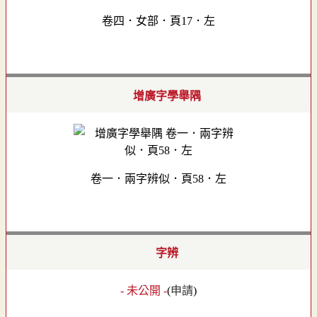
卷四．女部．頁17．左
增廣字學舉隅
卷一．兩字辨似．頁58．左
字辨
- 未公開 -
(
申請
)