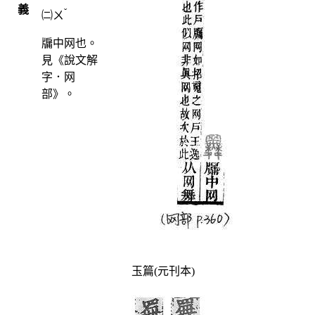
義
ˇ
㈡
ㄨ
牖中网也。
見《說文解
字．网
部》。
玉篇(元刊本)