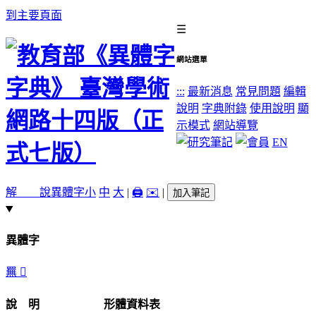
到主要頁面
☰
網站選單
:::
最新消息
常見問題
編輯
說明
字典附錄
使用說明
顯
示模式
網站導覽
EN
解 說
異體字
小
中
大
|
🖨️
✉️
|
加入筆記
異體字
䍢
𦌳
說 明
形體資料表