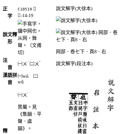
說文解字(大徐本)
正
𦌬
C10519
网-14-19
字
，
牖中网也。
說文釋
从网，舞
形
聲。（文甫
网部．卷七下．頁8．右
切）
注
ˊ
ˇ
說文解字(段注本)
㈠
ㄨ
㈡
ㄨ
音
漢語拼
㈠wú ㈡
wǔ
音
ˊ
㈠
ㄨ
罟屬。見
《集韻．平
聲．虞
韻》。
釋