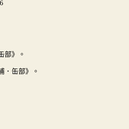
6
．缶部》。
彙補．缶部》。