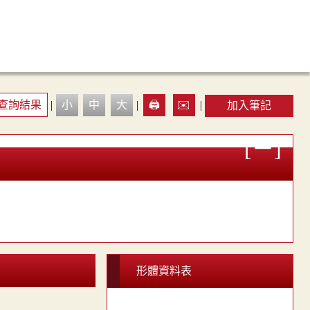
查詢結果
|
小
中
大
|
🖨️
✉️
|
加入筆記
形體資料表