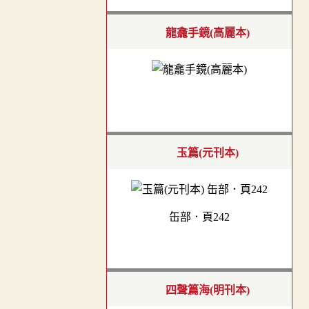
龍龕手鏡(高麗本)
玉篇(元刊本)
缶部．頁242
四聲篇海(明刊本)