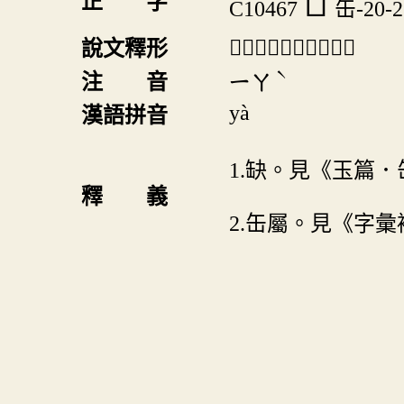
𦉧
正 字
C10467
缶-20-2
「𦉧」《說文》不錄。
說文釋形
ˋ
注 音
ㄧㄚ
yà
漢語拼音
1.缺。見《玉篇
釋 義
2.缶屬。見《字