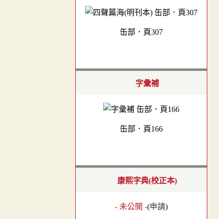
缶部．頁307
字彙補
缶部．頁166
康熙字典(校正本)
- 未公開 -
(
申請
)