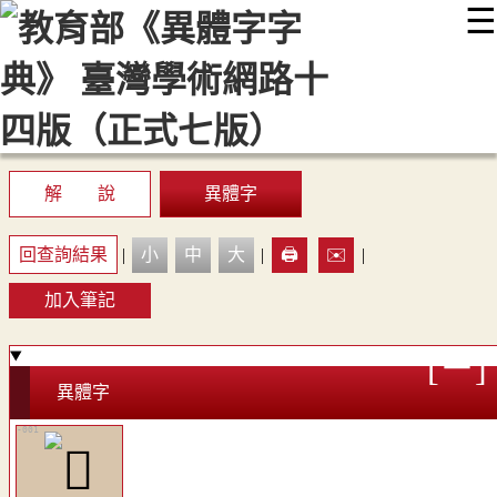
☰
:::
最新消息
常見問題
編輯說明
字典附錄
使用說明
顯示模式
網站導覽
EN
解 說
異體字
回查詢結果
|
小
中
大
|
🖨️
✉️
|
加入筆記
異體字