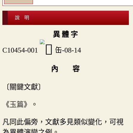
說 明
異 體 字
C10454-001
缶-08-14
內 容
〔關鍵文獻〕
《
玉篇
》。
凡同此偏旁，文獻多見類似變化，可視
為異體演變之例。