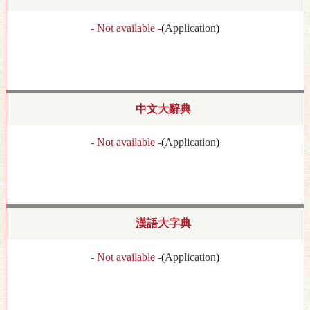
- Not available -
(
Application
)
中文大辭典
- Not available -
(
Application
)
漢語大字典
- Not available -
(
Application
)