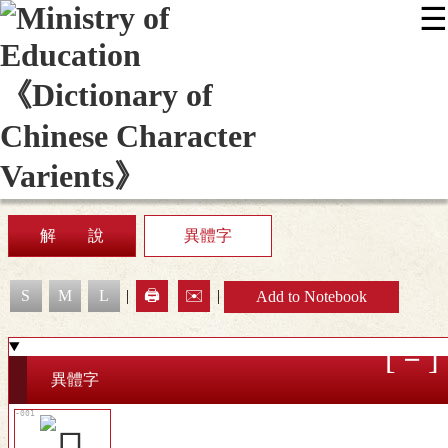
☰
:::
News
Editing Instructions
Appendix
User Guide
Display Mode
Sitemap
中
解 說
異體字
S
M
L
|
🖨️
✉️
|
Add to Notebook
異體字