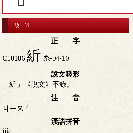
說 明
正 字
紤
C10186
糸-04-10
說文釋形
「紤」《說文》不錄。
注 音
ˇ
ㄐㄧㄡ
漢語拼音
jiǔ