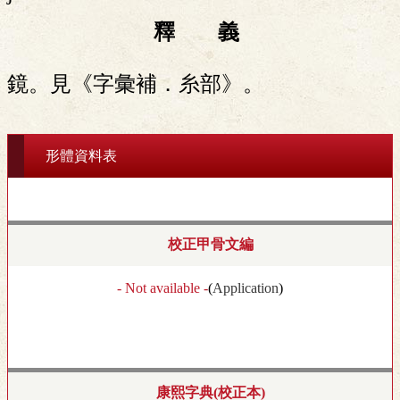
釋 義
鏡。見《字彙補．糸部》。
形體資料表
校正甲骨文編
- Not available -
(
Application
)
康熙字典(校正本)