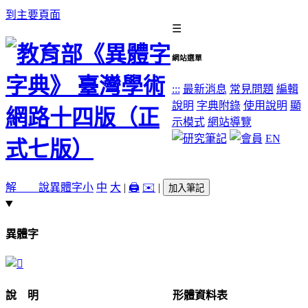
到主要頁面
☰
網站選單
:::
最新消息
常見問題
編輯
說明
字典附錄
使用說明
顯
示模式
網站導覽
EN
解 說
異體字
小
中
大
|
🖨️
✉️
|
加入筆記
異體字
說 明
形體資料表