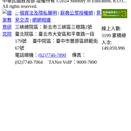
中華民國教育部 版權所有 ©2024 Ministry of Education, R.O.C.
All rights reserved.
:::
個資法及隱私聲明
|
辭典公眾授權網
|
意
見交流
|
網網相連
三峽總院區：新北市三峽區三樹路2號
線上人數:
臺北院區：臺北市大安區和平東路一段
3199
累積總
179號
臺中院區：臺中市豐原區師範街
人次:
67號
149,059,996
電話總機：
(02)7740-7890
傳真：
(02)7740-7064
TANet VoIP：9009-7890