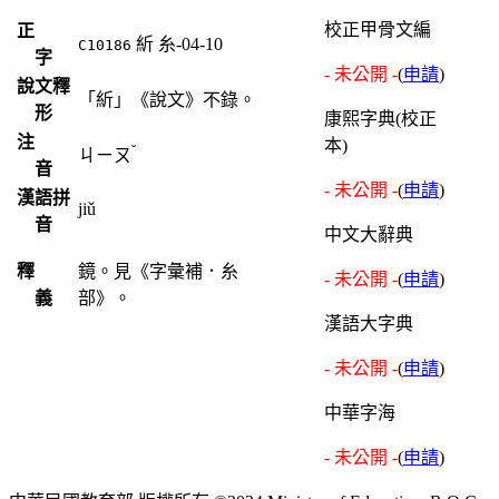
校正甲骨文編
正
紤
糸-04-10
C10186
字
- 未公開 -
(
申請
)
說文釋
「紤」《說文》不錄。
形
康熙字典(校正
注
本)
ˇ
ㄐㄧㄡ
音
- 未公開 -
(
申請
)
漢語拼
jiǔ
音
中文大辭典
釋
鏡。見《字彙補．糸
- 未公開 -
(
申請
)
義
部》。
漢語大字典
- 未公開 -
(
申請
)
中華字海
- 未公開 -
(
申請
)