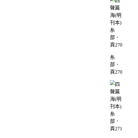
糸
部．
頁270