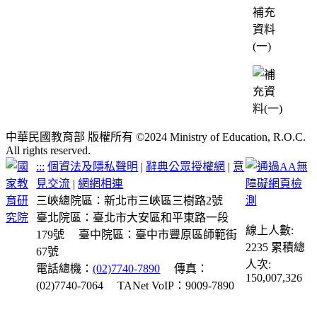
補充
資料
(一)
中華民國教育部 版權所有 ©2024 Ministry of Education, R.O.C.
All rights reserved.
:::
個資法及隱私聲明
|
辭典公眾授權網
|
意
見交流
|
網網相連
三峽總院區：新北市三峽區三樹路2號
臺北院區：臺北市大安區和平東路一段
線上人數:
179號
臺中院區：臺中市豐原區師範街
2235
累積總
67號
人次:
電話總機：
(02)7740-7890
傳真：
150,007,326
(02)7740-7064
TANet VoIP：9009-7890