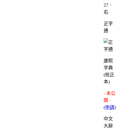
27．
右
正字
通
康熙
字典
(校正
本)
- 未公
開 -
(
申請
)
中文
大辭