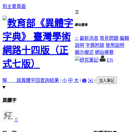
到主要頁面
☰
網站選單
:::
最新消息
常見問題
編輯
說明
字典附錄
使用說明
顯示模式
網站導覽
EN
解 說
異體字
回查詢結果
|
小
中
大
|
🖨️
✉️
|
加入筆記
異體字
𥾙