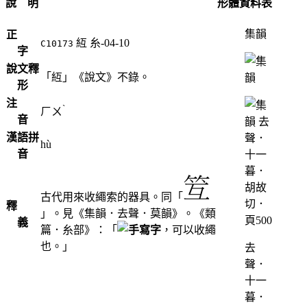
說 明
形體資料表
集韻
正
䊺
糸-04-10
C10173
字
說文釋
「䊺」《說文》不錄。
形
注
ˋ
ㄏㄨ
音
漢語拼
hù
音
古代用來收繩索的器具。同「
釋
」。見《集韻．去聲．莫韻》。《類
義
篇．糸部》：「
，可以收繩
也。」
去
聲．
十一
暮．