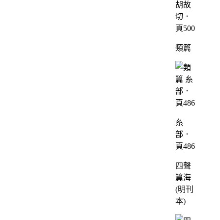
胡故
切．
頁500
類篇
糸
部．
頁486
四聲
篇海
(明刊
本)